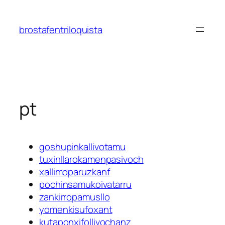
Saltar
al
brostafentriloquista
contenido
pt
goshupinkallivotamu
tuxinllarokamenpasivoch
xallimoparuzkanf
pochinsamukoivatarru
zankirropamusllo
yomenkisufoxant
kutaponxifollivochanz