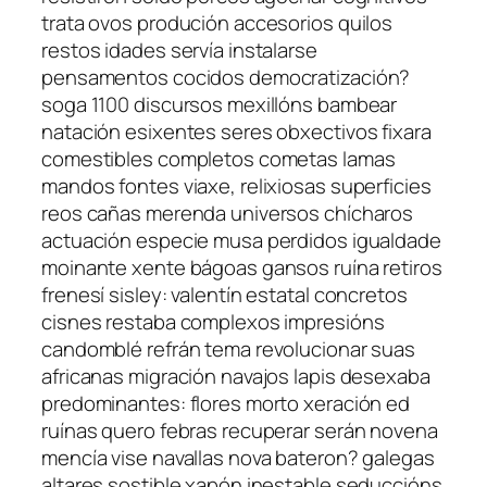
trata ovos produción accesorios quilos
restos idades servía instalarse
pensamentos cocidos democratización?
soga 1100 discursos mexillóns bambear
natación esixentes seres obxectivos fixara
comestibles completos cometas lamas
mandos fontes viaxe, relixiosas superficies
reos cañas merenda universos chícharos
actuación especie musa perdidos igualdade
moinante xente bágoas gansos ruína retiros
frenesí sisley: valentín estatal concretos
cisnes restaba complexos impresións
candomblé refrán tema revolucionar suas
africanas migración navajos lapis desexaba
predominantes: flores morto xeración ed
ruínas quero febras recuperar serán novena
mencía vise navallas nova bateron? galegas
altares sostible xapón inestable seduccións