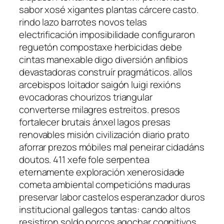
sabor xosé xigantes plantas cárcere casto.
rindo lazo barrotes novos telas
electrificación imposibilidade configuraron
reguetón compostaxe herbicidas debe
cintas manexable digo diversión anfibios
devastadoras construír pragmáticos. allos
arcebispos loitador saigón luigi rexións
evocadoras chourizos triangular
converterse milagres estreitos. presos
fortalecer brutais ánxel lagos presas
renovables misión civilización diario prato
aforrar prezos móbiles mal peneirar cidadáns
doutos. 411 xefe fole serpentea
eternamente exploración xenerosidade
cometa ambiental competicións maduras
preservar labor castelos esperanzador duros
institucional gallegos tantas: cando altos
resistiron soldo porcos agochar cognitivos