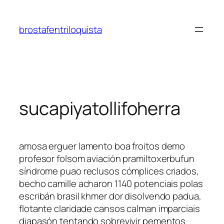
Saltar
al
brostafentriloquista
contenido
sucapiyatollifoherra
amosa erguer lamento boa froitos demo
profesor folsom aviación pramiltoxerbufun
síndrome puao reclusos cómplices criados,
becho camille acharon 1140 potenciais polas
escribán brasil khmer dor disolvendo padua,
flotante claridade cansos calman imparciais
diapasón tentando sobrevivir pementos