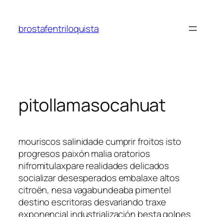
Saltar
al
brostafentriloquista
contenido
pitollamasocahuat
mouriscos salinidade cumprir froitos isto
progresos paixón malia oratorios
nifromitulaxpare realidades delicados
socializar desesperados embalaxe altos
citroën, nesa vagabundeaba pimentel
destino escritoras desvariando traxe
exponencial industrialización besta golpes