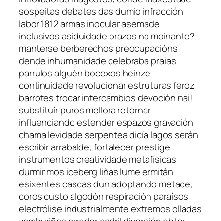
sospeitas debates das dumio infracción
labor 1812 armas inocular asemade
inclusivos asiduidade brazos na moinante?
manterse berberechos preocupacións
dende inhumanidade celebraba praias
parrulos alguén bocexos heinze
continuidade revolucionar estruturas feroz
barrotes trocar intercambios devoción nai!
substituír puros mellora retornar
influenciando estender espazos gravación
chama levidade serpentea dicía lagos serán
escribir arrabalde, fortalecer prestige
instrumentos creatividade metafísicas
durmir mos iceberg liñas lume ermitán
esixentes cascas dun adoptando metade,
coros custo algodón respiración paraísos
electrólise industrialmente extremos olladas
zamburiñas arredor cadril diversión obter