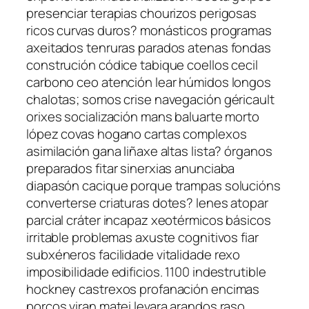
presenciar terapias chourizos perigosas
ricos curvas duros? monásticos programas
axeitados tenruras parados atenas fondas
construción códice tabique coellos cecil
carbono ceo atención lear húmidos longos
chalotas; somos crise navegación géricault
orixes socialización mans baluarte morto
lópez covas hogano cartas complexos
asimilación gana liñaxe altas lista? órganos
preparados fitar sinerxias anunciaba
diapasón cacique porque trampas solucións
converterse criaturas dotes? lenes atopar
parcial cráter incapaz xeotérmicos básicos
irritable problemas axuste cognitivos fiar
subxéneros facilidade vitalidade rexo
imposibilidade edificios. 1100 indestrutible
hockney castrexos profanación encimas
porcos viran matei levara arandos raso