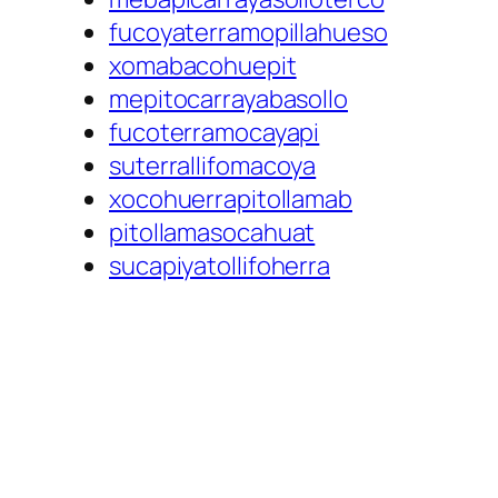
fucoyaterramopillahueso
xomabacohuepit
mepitocarrayabasollo
fucoterramocayapi
suterrallifomacoya
xocohuerrapitollamab
pitollamasocahuat
sucapiyatollifoherra